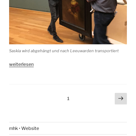
Saskia wird abgehängt und nach Leeuwarden transportiert
„Kunstwerke
weiterlesen
auf
Reisen“
Beitrags-
Näch
Seite
1
Seit
Navigation
mhk • Website