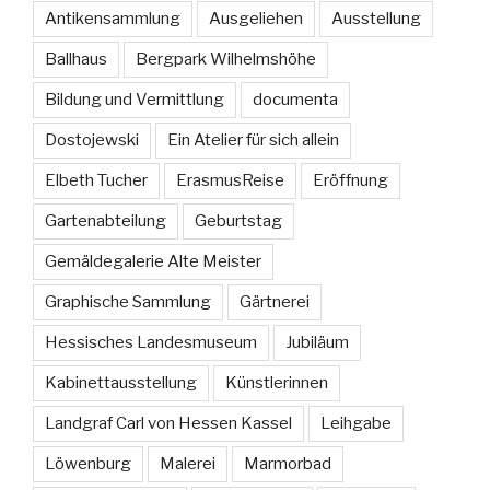
Antikensammlung
Ausgeliehen
Ausstellung
Ballhaus
Bergpark Wilhelmshöhe
Bildung und Vermittlung
documenta
Dostojewski
Ein Atelier für sich allein
Elbeth Tucher
ErasmusReise
Eröffnung
Gartenabteilung
Geburtstag
Gemäldegalerie Alte Meister
Graphische Sammlung
Gärtnerei
Hessisches Landesmuseum
Jubiläum
Kabinettausstellung
Künstlerinnen
Landgraf Carl von Hessen Kassel
Leihgabe
Löwenburg
Malerei
Marmorbad