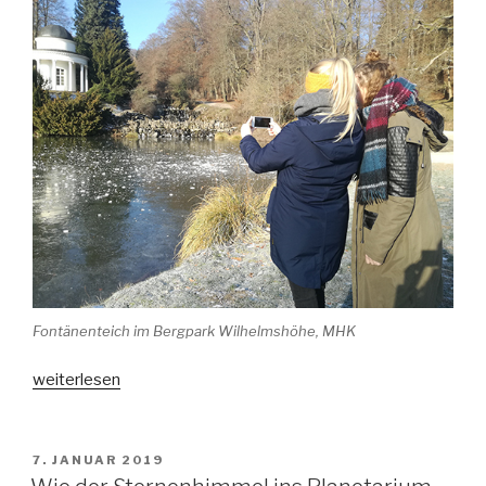
Fontänenteich im Bergpark Wilhelmshöhe, MHK
„Fotowettbewerb
weiterlesen
#wasser2020“
VERÖFFENTLICHT
7. JANUAR 2019
AM