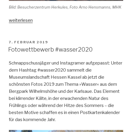
Bild: Besucherzentrum Herkules, Foto Arno Hensmanns, MHK
„Saisonstart
weiterlesen
per
Kultur-
Lieferdienst“
VERÖFFENTLICHT
7. FEBRUAR 2019
AM
Fotowettbewerb #wasser2020
Schnappschussjäger und Instagramer aufgepasst: Unter
dem Hashtag #wasser2020 sammelt die
Museumslandschaft Hessen Kassel ab jetzt die
schönsten Fotos 2019 zum Thema »Wasser« aus dem
Bergpark Wilhelmshöhe und der Karlsaue. Das Element
bei klirrender Kälte, in der erwachenden Natur des
Frühlings oder während der Hitze des Sommers – die
besten Motive schaffen es in einen Postkartenkalender
für das kommende Jahr.