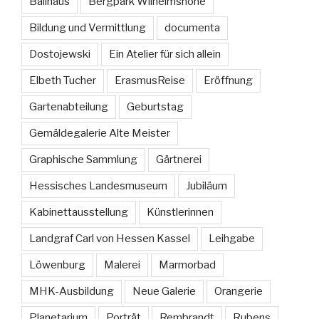
Ballhaus
Bergpark Wilhelmshöhe
Bildung und Vermittlung
documenta
Dostojewski
Ein Atelier für sich allein
Elbeth Tucher
ErasmusReise
Eröffnung
Gartenabteilung
Geburtstag
Gemäldegalerie Alte Meister
Graphische Sammlung
Gärtnerei
Hessisches Landesmuseum
Jubiläum
Kabinettausstellung
Künstlerinnen
Landgraf Carl von Hessen Kassel
Leihgabe
Löwenburg
Malerei
Marmorbad
MHK-Ausbildung
Neue Galerie
Orangerie
Planetarium
Porträt
Rembrandt
Rubens