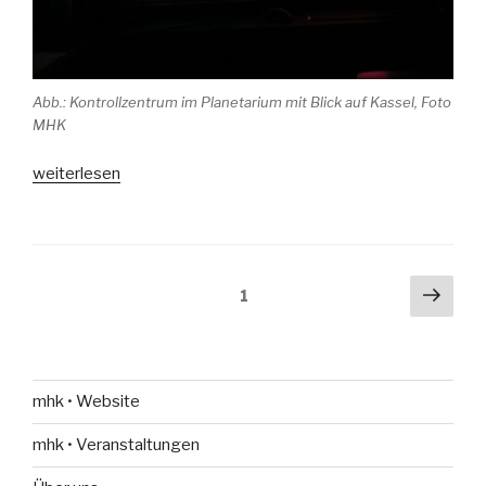
Abb.: Kontrollzentrum im Planetarium mit Blick auf Kassel, Foto
MHK
„Wie
weiterlesen
der
Sternenhimmel
ins
Planetarium
Beitrags-
Näch
Seite
1
kommt“
Seit
Navigation
mhk • Website
mhk • Veranstaltungen