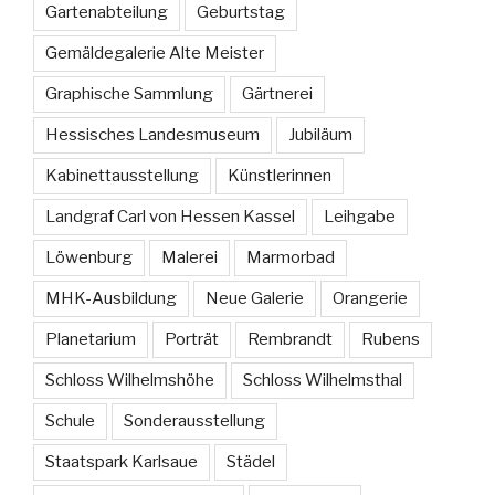
Gartenabteilung
Geburtstag
Gemäldegalerie Alte Meister
Graphische Sammlung
Gärtnerei
Hessisches Landesmuseum
Jubiläum
Kabinettausstellung
Künstlerinnen
Landgraf Carl von Hessen Kassel
Leihgabe
Löwenburg
Malerei
Marmorbad
MHK-Ausbildung
Neue Galerie
Orangerie
Planetarium
Porträt
Rembrandt
Rubens
Schloss Wilhelmshöhe
Schloss Wilhelmsthal
Schule
Sonderausstellung
Staatspark Karlsaue
Städel