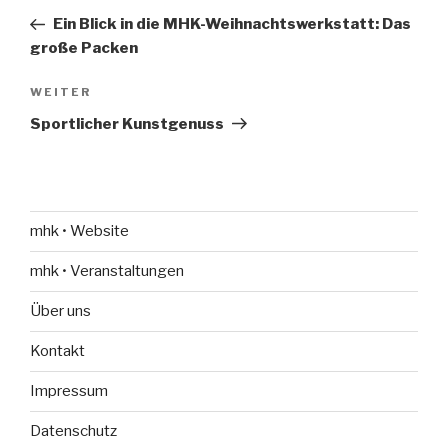
Navigation
Beitrag
Ein Blick in die MHK-Weihnachtswerkstatt: Das
große Packen
Nächster
WEITER
Beitrag
Sportlicher Kunstgenuss
mhk • Website
mhk • Veranstaltungen
Über uns
Kontakt
Impressum
Datenschutz