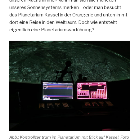
unseren Nachthimmel« kann man sich alle Planeten
unseres Sonnensystems merken – oder man besucht
das Planetarium Kassel in der Orangerie und unternimmt
dort eine Reise in den Weltraum. Doch wie entsteht
eigentlich eine Planetariumsvorführung?
Abb.: Kontrollzentrum im Planetarium mit Blick auf Kassel, Foto