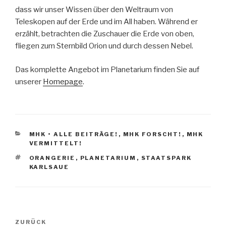
dass wir unser Wissen über den Weltraum von
Teleskopen auf der Erde und im All haben. Während er
erzählt, betrachten die Zuschauer die Erde von oben,
fliegen zum Sternbild Orion und durch dessen Nebel.
Das komplette Angebot im Planetarium finden Sie auf
unserer
Homepage
.
KATEGORIEN
MHK • ALLE BEITRÄGE!
,
MHK FORSCHT!
,
MHK
VERMITTELT!
SCHLAGWÖRTER
ORANGERIE
,
PLANETARIUM
,
STAATSPARK
KARLSAUE
Beitrags-
Vorheriger
ZURÜCK