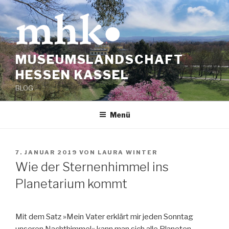
Zum
Inhalt
springen
MUSEUMSLANDSCHAFT
HESSEN KASSEL
BLOG
Menü
VERÖFFENTLICHT
7. JANUAR 2019
VON
LAURA WINTER
AM
Wie der Sternenhimmel ins
Planetarium kommt
Mit dem Satz »Mein Vater erklärt mir jeden Sonntag